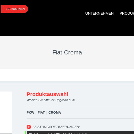
 upgraded automotive gr
12.350 Artikel
UNTERNEHMEN
PRODU
 Performance Zubehör
Fiat Croma
Produktauswahl
Wählen Sie bitte Ihr Upgrade aus!
|
|
PKW
FIAT
CROMA
LEISTUNGSOPTIMIERUNGEN: