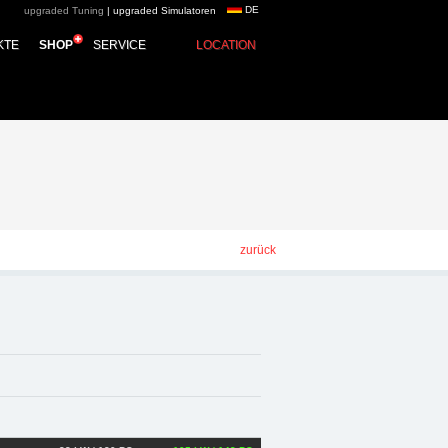
DE
upgraded Tuning
|
upgraded Simulatoren
oup - Chiptuning,
KTE
SHOP
SERVICE
LOCATION
zurück