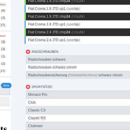
Fiat Croma 1.9 JTD chip
24
(chip
24
)
schen
Fiat Croma 1.9 JTD up1
(up
chip
)
(6)
Fiat Croma 1.9 JTD chip
24
(chip
24
)
(3)
Fiat Croma 1.9 JTD up1
(up
chip
)
(17)
Fiat Croma 2.4 JTD chip
24
(chip
24
)
schen
Fiat Croma 2.4 JTD up1
(up
chip
)
(3)
(3)
RADSCHRAUBEN:
(1)
Radschrauben schwarz
(2)
Radschrauben schwarz-chrom
(17)
Radschraubensicherung
(Diebstahlschloss)
schwarz-chrom
beta
SPORTSITZE:
Monaco Pro
Club
Classic CS
Classic RS
Clubman