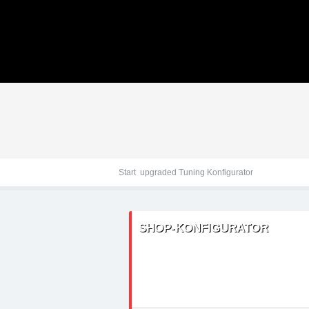
Tuningteile: Fiat Croma
Kraftstoffoptimierung,
Start
upgraded Tuning Konfigurator
SHOP-KONFIGURATOR