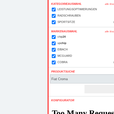
KATEGORIEAUSWAHL
alle lö
LEISTUNGSOPTIMIERUNGEN
RADSCHRAUBEN
SPORTSITZE
MARKENAUSWAHL
alle lö
chip
24
up
chip
EIBACH
MCGUARD
COBRA
PRODUKTSUCHE
KONFIGURATOR