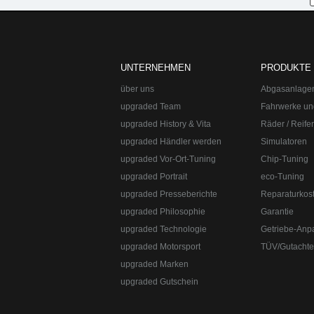
upgraded Automotive Group
Öffnungszeiten:
Mo-Fr 10:00-13:00, 14:0
upgraded Automotive Group - das Original aus Lindau am Bodensee. De
Straße:
Lange Straße 51
Ort:
48529
Nordhorn
UNTERNEHMEN
PRODUKTE
Telefon:
+49 49 8382-3049490
Telefax:
+49 49 8382-3049491
über uns
Abgasanlage
upgraded Team
Fahrwerke un
upgraded History & Vita
Räder / Reife
upgraded Händler werden
Simulatoren
upgraded Vor-Ort-Tuning
Chip-Tuning
upgraded Portrait
eco-Tuning
upgraded Presseberichte
Reparaturkos
upgraded Philosophie
Garantie
upgraded Technologie
Getriebe-Anp
upgraded Motorsport
TÜV/Gutacht
upgraded Marken
upgraded Gutschein