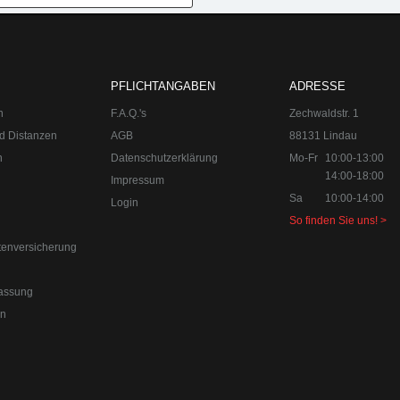
0-18:00
Sa 10:00-14:00 Internet:
www.upgraded.de
Telefon:
+49 49 8
r Spezialist für Chiptuning, Kraftstoffoptimierungen, Felgen, Fahrwe
PFLICHTANGABEN
ADRESSE
n
F.A.Q.'s
Zechwaldstr. 1
d Distanzen
AGB
88131 Lindau
n
Datenschutzerklärung
Mo-Fr
10:00-13:00
14:00-18:00
Impressum
Sa
10:00-14:00
Login
So finden Sie uns! >
tenversicherung
assung
en