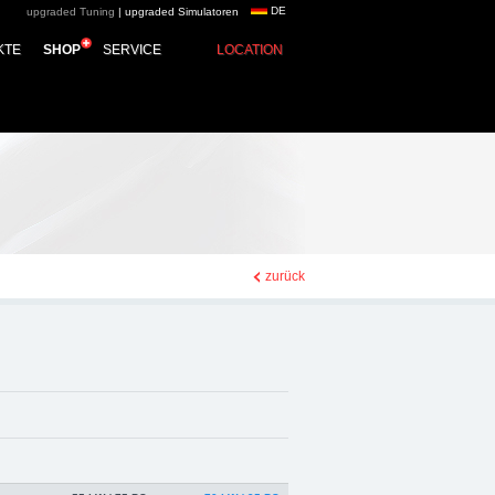
DE
upgraded Tuning
|
upgraded Simulatoren
ve group - Chiptuning,
KTE
SHOP
SERVICE
LOCATION
zurück