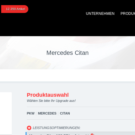
Citan upgraded automoti
12.350 Artikel
UNTERNEHMEN
PRODU
 Performance Zubehör
Mercedes Citan
Produktauswahl
Wählen Sie bitte Ihr Upgrade aus!
|
|
PKW
MERCEDES
CITAN
LEISTUNGSOPTIMIERUNGEN: