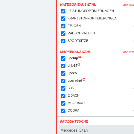
KATEGORIEAUSWAHL
alle lö
LEISTUNGSOPTIMIERUNGEN
KRAFTSTOFFOPTIMIERUNGEN
FELGEN
RADSCHRAUBEN
SPORTSITZE
MARKENAUSWAHL
alle lö
up
chip
chip
24
up
eco
up
graded
BBS
EIBACH
MCGUARD
COBRA
PRODUKTSUCHE