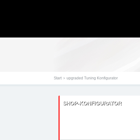
Tuningteile: Mercedes 
Kraftstoffoptimierung,
Start
upgraded Tuning Konfigurator
SHOP-KONFIGURATOR