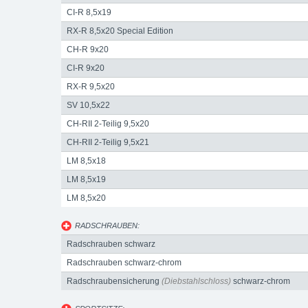
CI-R 8,5x19
RX-R 8,5x20 Special Edition
CH-R 9x20
CI-R 9x20
RX-R 9,5x20
SV 10,5x22
CH-RII 2-Teilig 9,5x20
CH-RII 2-Teilig 9,5x21
LM 8,5x18
LM 8,5x19
LM 8,5x20
RADSCHRAUBEN:
Radschrauben schwarz
Radschrauben schwarz-chrom
Radschraubensicherung
(Diebstahlschloss)
schwarz-chrom