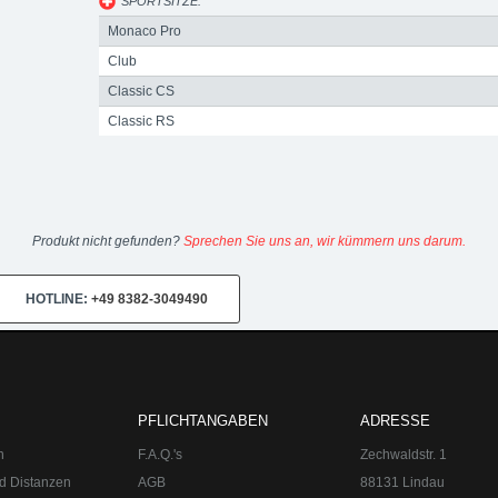
SPORTSITZE:
Monaco Pro
Club
Classic CS
Classic RS
Produkt nicht gefunden?
Sprechen Sie uns an, wir kümmern uns darum.
HOTLINE:
+49 8382-3049490
0-18:00
Sa 10:00-14:00 Internet:
www.upgraded.de
Telefon:
+49 49 8
r Spezialist für Chiptuning, Kraftstoffoptimierungen, Felgen, Fahrwe
PFLICHTANGABEN
ADRESSE
n
F.A.Q.'s
Zechwaldstr. 1
d Distanzen
AGB
88131 Lindau