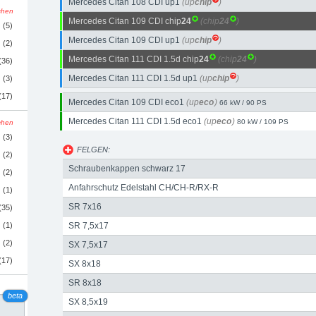
Mercedes Citan 108 CDI up1
(up
chip
)
schen
Mercedes Citan 109 CDI chip
24
(chip
24
)
(5)
Mercedes Citan 109 CDI up1
(up
chip
)
(2)
Mercedes Citan 111 CDI 1.5d chip
24
(chip
24
)
(36)
Mercedes Citan 111 CDI 1.5d up1
(up
chip
)
(3)
(17)
Mercedes Citan 109 CDI eco1
(up
eco
)
66 kW / 90 PS
Mercedes Citan 111 CDI 1.5d eco1
(up
eco
)
80 kW / 109 PS
schen
(3)
FELGEN:
(2)
Schraubenkappen schwarz 17
(2)
Anfahrschutz Edelstahl CH/CH-R/RX-R
(1)
SR 7x16
(35)
(1)
SR 7,5x17
(2)
SX 7,5x17
(17)
SX 8x18
SR 8x18
beta
SX 8,5x19