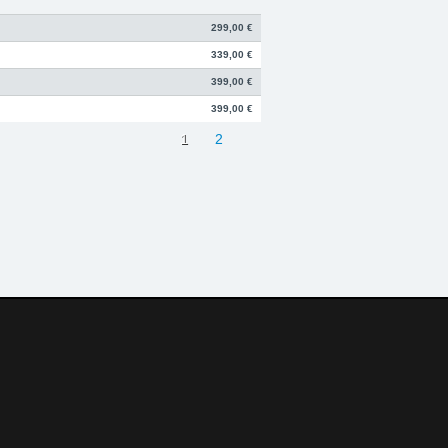
299,00 €
339,00 €
399,00 €
399,00 €
1
2
382-3049490
Telefax:
+49 49 8382-3049491
rke, Abgasanlagen, Bremsanlagen Motorsport und Individualisierungen.