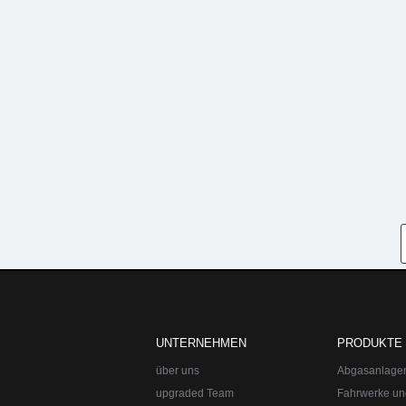
upgraded Automotive Group
Öffnungszeiten:
Mo-Fr 10:00-13:00, 14:0
upgraded Automotive Group - das Original aus Lindau am Bodensee. De
Straße:
Lange Straße 51
Ort:
48529
Nordhorn
UNTERNEHMEN
PRODUKTE
Telefon:
+49 49 8382-3049490
Telefax:
+49 49 8382-3049491
über uns
Abgasanlage
upgraded Team
Fahrwerke un