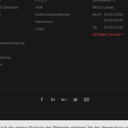
n
F.A.Q.'s
Zechwaldstr. 1
d Distanzen
AGB
88131 Lindau
n
Datenschutzerklärung
Mo-Fr
10:00-13:00
14:00-18:00
Impressum
Sa
10:00-14:00
Login
So finden Sie uns! >
tenversicherung
0-18:00
Sa 10:00-14:00 Internet:
www.upgraded.de
assung
r Spezialist für Chiptuning, Kraftstoffoptimierungen, Felgen, Fahrwe
en
urch die weitere Nutzung der Webseite stimmen Sie der Verwendung v
FB Message
© upgraded