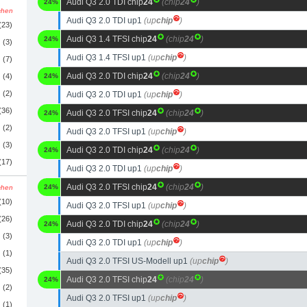
Audi Q3 2.0 TDI chip
24
(chip
24
)
24%
schen
Audi Q3 2.0 TDI up1
(up
chip
)
(23)
Audi Q3 1.4 TFSI chip
24
(chip
24
)
24%
(3)
Audi Q3 1.4 TFSI up1
(up
chip
)
(7)
Audi Q3 2.0 TDI chip
24
(chip
24
)
(4)
24%
(2)
Audi Q3 2.0 TDI up1
(up
chip
)
(36)
Audi Q3 2.0 TFSI chip
24
(chip
24
)
24%
(2)
Audi Q3 2.0 TFSI up1
(up
chip
)
(3)
Audi Q3 2.0 TDI chip
24
(chip
24
)
24%
(17)
Audi Q3 2.0 TDI up1
(up
chip
)
Audi Q3 2.0 TFSI chip
24
(chip
24
)
24%
schen
(10)
Audi Q3 2.0 TFSI up1
(up
chip
)
(26)
Audi Q3 2.0 TDI chip
24
(chip
24
)
24%
(3)
Audi Q3 2.0 TDI up1
(up
chip
)
(1)
Audi Q3 2.0 TFSI US-Modell up1
(up
chip
)
(35)
Audi Q3 2.0 TFSI chip
24
(chip
24
)
24%
(2)
Audi Q3 2.0 TFSI up1
(up
chip
)
(1)