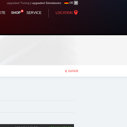
DE
upgraded Tuning
|
upgraded Simulatoren
tomotive group -
KTE
SHOP
SERVICE
LOCATION
e Zubehör
zurück