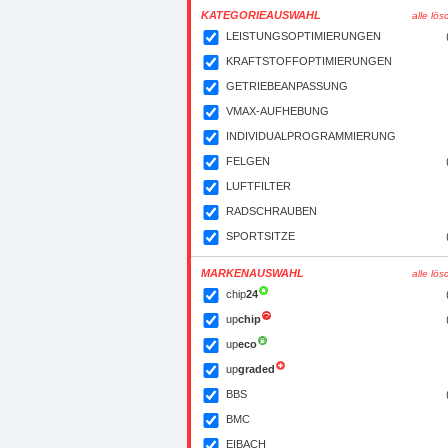
KATEGORIEAUSWAHL
alle lö
LEISTUNGSOPTIMIERUNGEN
KRAFTSTOFFOPTIMIERUNGEN
GETRIEBEANPASSUNG
VMAX-AUFHEBUNG
INDIVIDUALPROGRAMMIERUNG
FELGEN
LUFTFILTER
RADSCHRAUBEN
SPORTSITZE
MARKENAUSWAHL
alle lö
chip
24
up
chip
up
eco
up
graded
BBS
BMC
EIBACH