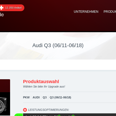
6/11-06/18) upgraded au
12.350 Artikel
UNTERNEHMEN
PRODU
optimierung, Performanc
Audi Q3 (06/11-06/18)
Produktauswahl
Wählen Sie bitte Ihr Upgrade aus!
|
|
|
PKW
AUDI
Q3
Q3 (06/11-06/18)
LEISTUNGSOPTIMIERUNGEN: