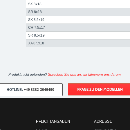
SX 8x18
SR 8x18
SX 8,5x19
CH 7,5x17
SR 8,5x19
XA 8,5x18
Produkt nicht gefunden?
Sprechen Sie uns an, wir kümmern uns darum.
HOTLINE:
+49 8382-3049490
PFLICHTANGABEN
ADRESSE