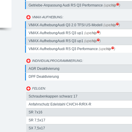
Getriebe-Anpassung Audi RS Q3 Performance
(up
chip
)
VMAX-AUFHEBUNG:
VMAX-AufhebungAudi Q3 2.0 TFSI US-Modell
(up
chip
)
VMAX-AufhebungAudi RS Q3 up1
(up
chip
)
VMAX-AufhebungAudi RS Q3 up1
(up
chip
)
VMAX-AufhebungAudi RS Q3 Performance
(up
chip
)
INDIVIDUALPROGRAMMIERUNG:
AGR Deaktivierung
DPF Deaktivierung
FELGEN:
Schraubenkappen schwarz 17
Anfahrschutz Edelstahl CH/CH-R/RX-R
SR 7x16
SR 7,5x17
SX 7,5x17