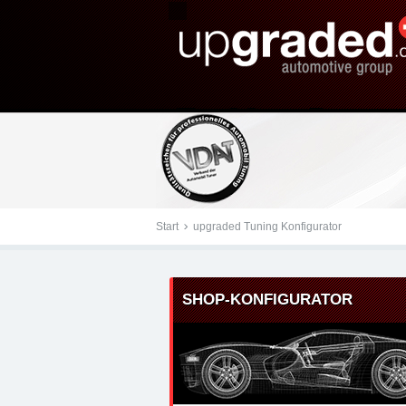
Tuningteile: Audi Q3 (0
Chiptuning, Kraftstoff
Start
upgraded Tuning Konfigurator
SHOP-KONFIGURATOR