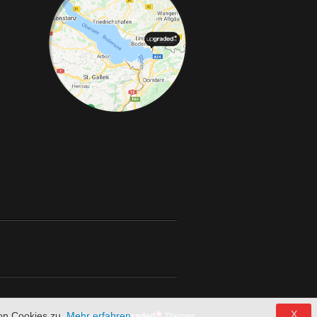
Telefon:
+49 49 8382-3049490
Telefax:
+49 49
rke, Abgasanlagen, Bremsanlagen Motorsport und Individualisierungen.
X
on Cookies zu.
Mehr erfahren
 Automotive Group |
Premium up
graded
Themes