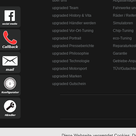
über uns
Abgasanlage
upgraded Team
Fahrwerke un
upgraded History & Vita
Räder / Reife
upgraded Händler werden
Simulatoren
upgraded Vor-Ort-Tuning
Chip-Tuning
upgraded Portrait
eco-Tuning
upgraded Presseberichte
Reparaturkos
upgraded Automotive Group
Öffnungszeiten:
Mo-Fr 10:00-13:00, 14:0
upgraded Philosophie
Garantie
8382-3049491
upgraded Technologie
Getriebe-Anp
upgraded Automotive Group - das Original aus Lindau am Bodensee. De
Straße:
Lange Straße 51
Ort:
48529
Nordhorn
upgraded Motorsport
TÜV/Gutacht
upgraded Marken
upgraded Gutschein
Diese Webseite verwendet Cookies. D
+49 8382-3049490
E-Mail